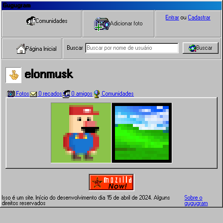
Gugugram
Entrar
ou
Cadastrar
Comunidades
Adicionar foto
Buscar
Buscar
Página Inicial
elonmusk
Fotos
0 recados
0 amigos
Comunidades
Isso é um site. Início do desenvolvimento dia 15 de abril de 2024. Alguns
Sobre o
direitos reservados
gugugram