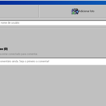
Adicionar foto
os (0)
a estar conectado para comentar.
mentário ainda. Seja o primeiro a comentar!