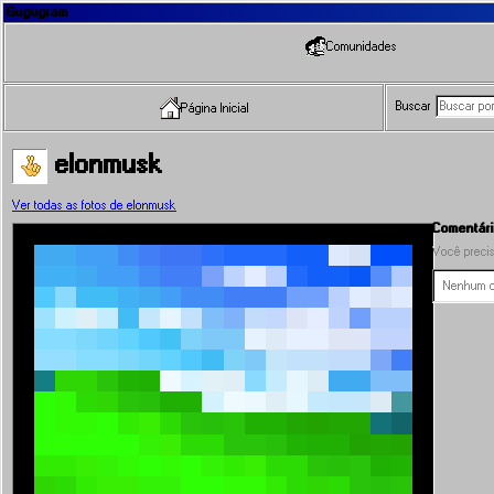
Gugugram
Comunidades
Buscar
Página Inicial
elonmusk
Ver todas as fotos de elonmusk
Comentári
Você precis
Nenhum co