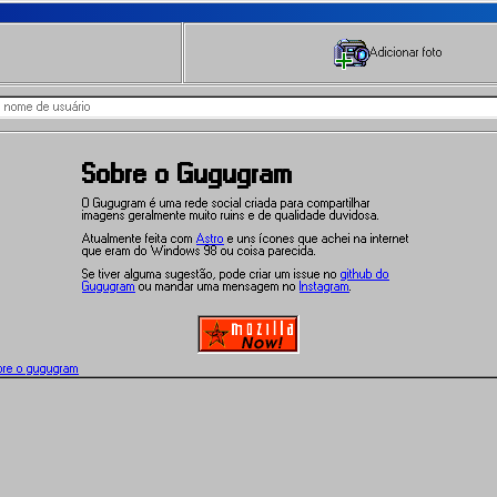
Adicionar foto
Sobre o Gugugram
O Gugugram é uma rede social criada para compartilhar
imagens geralmente muito ruins e de qualidade duvidosa.
Atualmente feita com
Astro
e uns ícones que achei na internet
que eram do Windows 98 ou coisa parecida.
Se tiver alguma sugestão, pode criar um issue no
github do
Gugugram
ou mandar uma mensagem no
Instagram
.
bre o gugugram