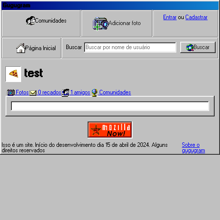
Gugugram
Entrar
ou
Cadastrar
Comunidades
Adicionar foto
Buscar
Buscar
Página Inicial
test
Fotos
0 recados
1 amigos
Comunidades
Isso é um site. Início do desenvolvimento dia 15 de abril de 2024. Alguns
Sobre o
direitos reservados
gugugram