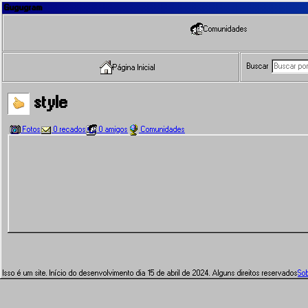
Gugugram
Comunidades
Buscar
Página Inicial
style
Fotos
0 recados
0 amigos
Comunidades
Isso é um site. Início do desenvolvimento dia 15 de abril de 2024. Alguns direitos reservados
So