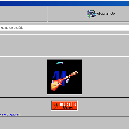
Adicionar foto
bre o gugugram