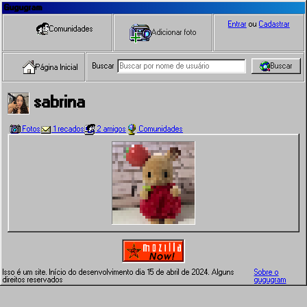
Gugugram
Entrar
ou
Cadastrar
Comunidades
Adicionar foto
Buscar
Buscar
Página Inicial
sabrina
Fotos
1 recados
2 amigos
Comunidades
Isso é um site. Início do desenvolvimento dia 15 de abril de 2024. Alguns
Sobre o
direitos reservados
gugugram