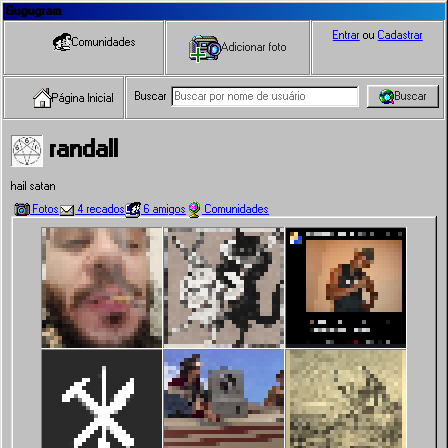
Gugugram
Entrar
ou
Cadastrar
Comunidades
Adicionar foto
Buscar
Buscar
Página Inicial
randall
hail satan
Fotos
4 recados
6 amigos
Comunidades