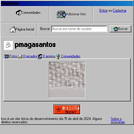
Gugugram
Entrar
ou
Cadastrar
Comunidades
Adicionar foto
Buscar
Buscar
Página Inicial
pmagasantos
Fotos
0 recados
0 amigos
Comunidades
Isso é um site. Início do desenvolvimento dia 15 de abril de 2024. Alguns
Sobre o
direitos reservados
gugugram