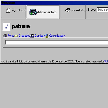
Gugugram
Buscar
Página Inicial
Comunidades
Adicionar foto
patrixia
Fotos
0 recados
0 amigos
Comunidades
Isso é um site. Início do desenvolvimento dia 15 de abril de 2024. Alguns direitos reservados
So