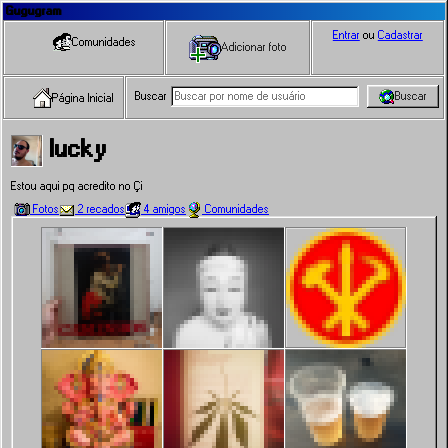
Gugugram
Entrar
ou
Cadastrar
Comunidades
Adicionar foto
Buscar
Buscar
Página Inicial
lucky
Estou aqui pq acredito no Çi
Fotos
2 recados
4 amigos
Comunidades