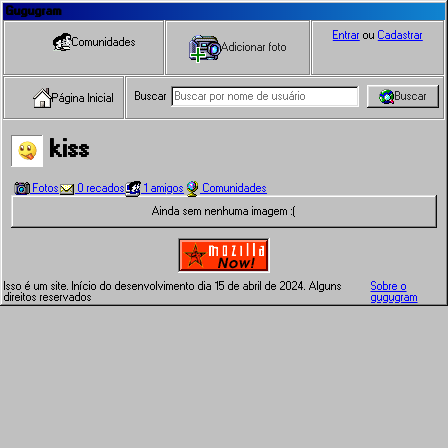
Gugugram
Entrar
ou
Cadastrar
Comunidades
Adicionar foto
Buscar
Buscar
Página Inicial
kiss
Fotos
0 recados
1 amigos
Comunidades
Ainda sem nenhuma imagem :(
Isso é um site. Início do desenvolvimento dia 15 de abril de 2024. Alguns
Sobre o
direitos reservados
gugugram