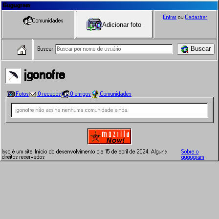
Gugugram
Entrar
ou
Cadastrar
Comunidades
Adicionar foto
Buscar
Buscar
jgonofre
Fotos
0 recados
0 amigos
Comunidades
jgonofre não assina nenhuma comunidade ainda.
Isso é um site. Início do desenvolvimento dia 15 de abril de 2024. Alguns
Sobre o
direitos reservados
gugugram