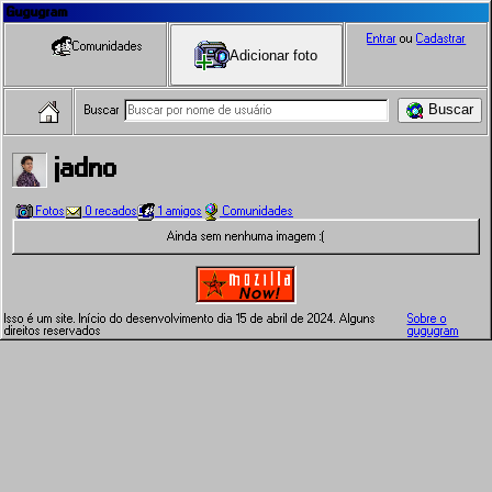
Gugugram
Entrar
ou
Cadastrar
Comunidades
Adicionar foto
Buscar
Buscar
jadno
Fotos
0 recados
1 amigos
Comunidades
Ainda sem nenhuma imagem :(
Isso é um site. Início do desenvolvimento dia 15 de abril de 2024. Alguns
Sobre o
direitos reservados
gugugram