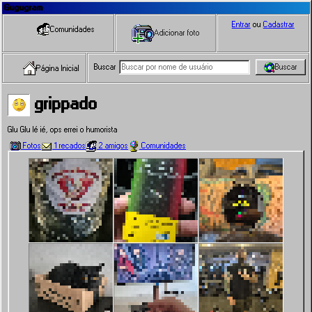
Gugugram
Entrar
ou
Cadastrar
Comunidades
Adicionar foto
Buscar
Buscar
Página Inicial
grippado
Glu Glu Ié ié, ops errei o humorista
Fotos
1 recados
2 amigos
Comunidades