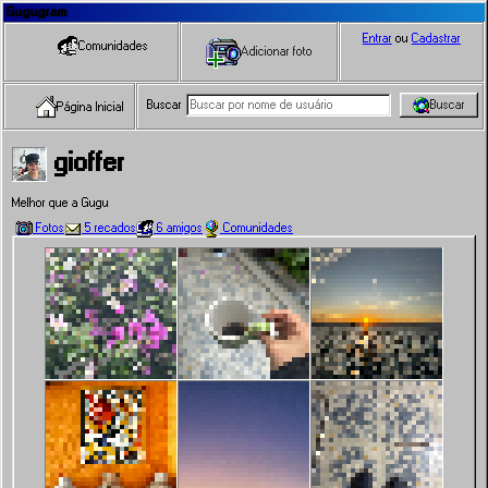
Gugugram
Entrar
ou
Cadastrar
Comunidades
Adicionar foto
Buscar
Buscar
Página Inicial
gioffer
Melhor que a Gugu
Fotos
5 recados
6 amigos
Comunidades