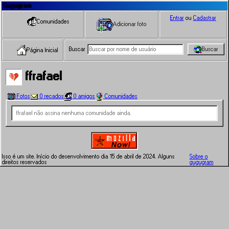
Gugugram
Entrar
ou
Cadastrar
Comunidades
Adicionar foto
Buscar
Buscar
Página Inicial
ffrafael
Fotos
0 recados
0 amigos
Comunidades
ffrafael não assina nenhuma comunidade ainda.
Isso é um site. Início do desenvolvimento dia 15 de abril de 2024. Alguns
Sobre o
direitos reservados
gugugram