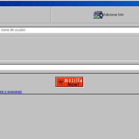
Adicionar foto
bre o gugugram