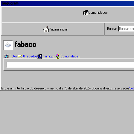
Gugugram
Comunidades
Buscar
Página Inicial
fabaco
Fotos
0 recados
1 amigos
Comunidades
Isso é um site. Início do desenvolvimento dia 15 de abril de 2024. Alguns direitos reservados
So