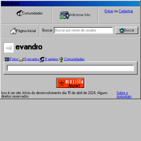
Gugugram
Entrar
ou
Cadastrar
Comunidades
Adicionar foto
Buscar
Buscar
Página Inicial
evandro
Fotos
0 recados
0 amigos
Comunidades
Isso é um site. Início do desenvolvimento dia 15 de abril de 2024. Alguns
Sobre o
direitos reservados
gugugram