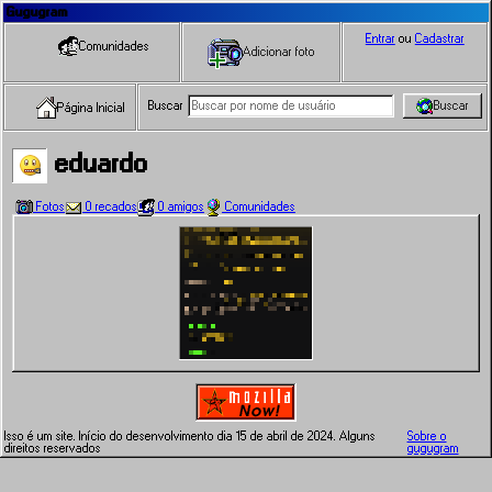
Gugugram
Entrar
ou
Cadastrar
Comunidades
Adicionar foto
Buscar
Buscar
Página Inicial
eduardo
Fotos
0 recados
0 amigos
Comunidades
Isso é um site. Início do desenvolvimento dia 15 de abril de 2024. Alguns
Sobre o
direitos reservados
gugugram