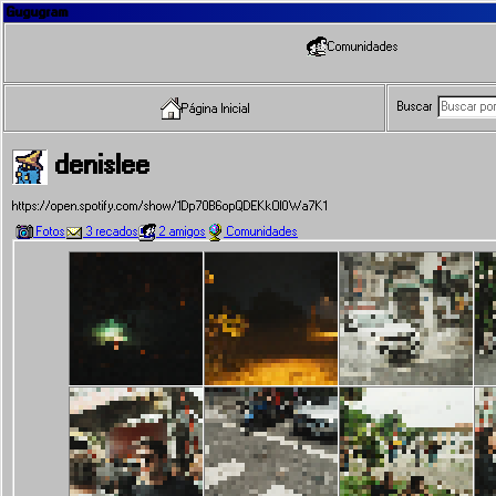
Gugugram
Comunidades
Buscar
Página Inicial
denislee
https://open.spotify.com/show/1Dp70B6opQDEKkOl0Wa7K1
Fotos
3 recados
2 amigos
Comunidades