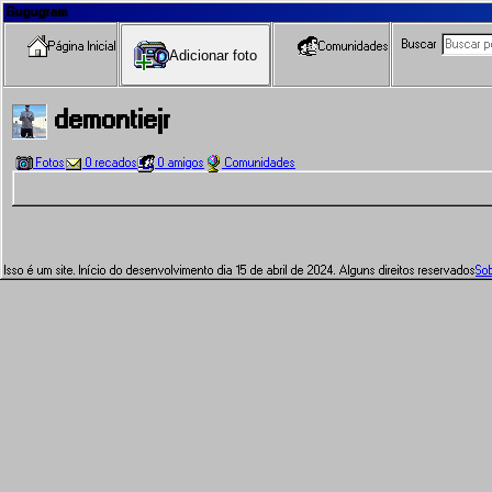
Gugugram
Buscar
Página Inicial
Comunidades
Adicionar foto
demontiejr
Fotos
0 recados
0 amigos
Comunidades
Isso é um site. Início do desenvolvimento dia 15 de abril de 2024. Alguns direitos reservados
So