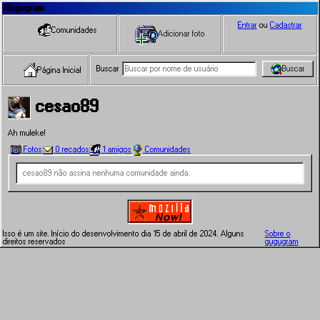
Gugugram
Entrar
ou
Cadastrar
Comunidades
Adicionar foto
Buscar
Buscar
Página Inicial
cesao89
Ah muleke!
Fotos
0 recados
1 amigos
Comunidades
cesao89 não assina nenhuma comunidade ainda.
Isso é um site. Início do desenvolvimento dia 15 de abril de 2024. Alguns
Sobre o
direitos reservados
gugugram