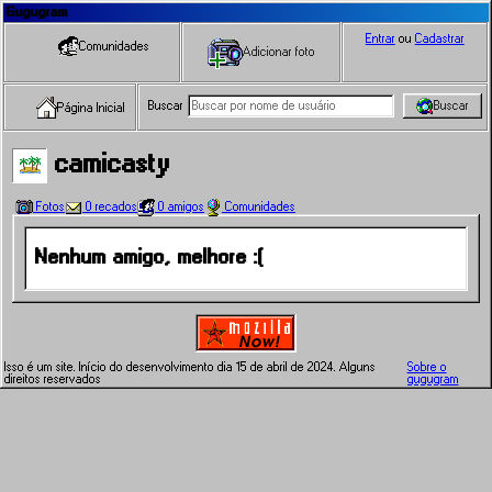
Gugugram
Entrar
ou
Cadastrar
Comunidades
Adicionar foto
Buscar
Buscar
Página Inicial
camicasty
Fotos
0 recados
0 amigos
Comunidades
Nenhum amigo, melhore :(
Isso é um site. Início do desenvolvimento dia 15 de abril de 2024. Alguns
Sobre o
direitos reservados
gugugram