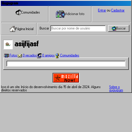
Gugugram
Entrar
ou
Cadastrar
Comunidades
Adicionar foto
Buscar
Buscar
Página Inicial
asijfijasf
Fotos
0 recados
0 amigos
Comunidades
Isso é um site. Início do desenvolvimento dia 15 de abril de 2024. Alguns
Sobre o
direitos reservados
gugugram