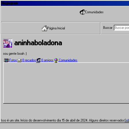
Gugugram
Comunidades
Buscar
Página Inicial
aninhaboladona
sou gente boah :)
Fotos
0 recados
0 amigos
Comunidades
Isso é um site. Início do desenvolvimento dia 15 de abril de 2024. Alguns direitos reservados
So