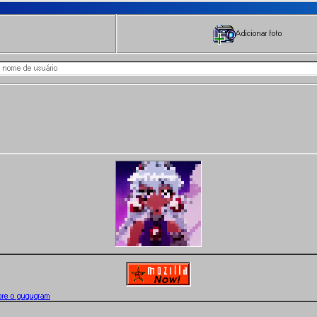
Adicionar foto
bre o gugugram