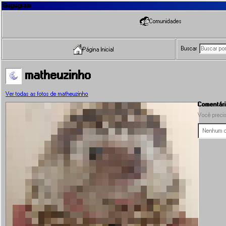
Gugugram
Comunidades
Buscar
Página Inicial
matheuzinho
Ver todas as fotos de matheuzinho
Comentári
Você precis
Nenhum co