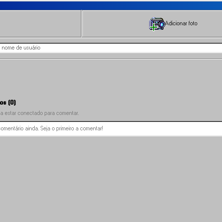
Adicionar foto
os (0)
a estar conectado para comentar.
mentário ainda. Seja o primeiro a comentar!