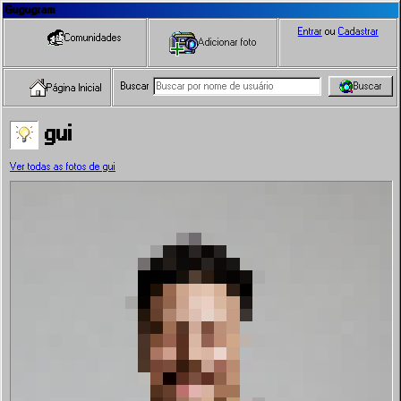
Gugugram
Entrar
ou
Cadastrar
Comunidades
Adicionar foto
Buscar
Buscar
Página Inicial
gui
Ver todas as fotos de gui