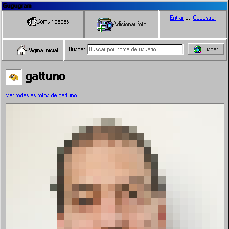
Gugugram
Entrar
ou
Cadastrar
Comunidades
Adicionar foto
Buscar
Buscar
Página Inicial
gattuno
Ver todas as fotos de gattuno