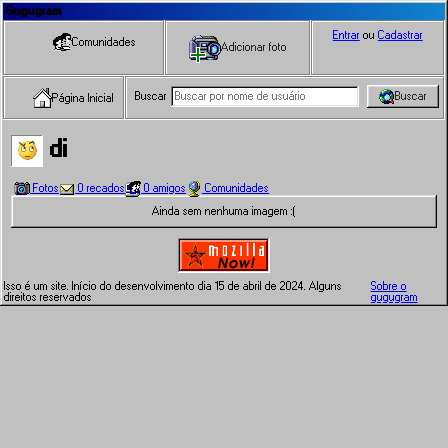
Gugugram
Entrar
ou
Cadastrar
Comunidades
Adicionar foto
Buscar
Buscar
Página Inicial
di
Fotos
0 recados
0 amigos
Comunidades
Ainda sem nenhuma imagem :(
Isso é um site. Início do desenvolvimento dia 15 de abril de 2024. Alguns
Sobre o
direitos reservados
gugugram